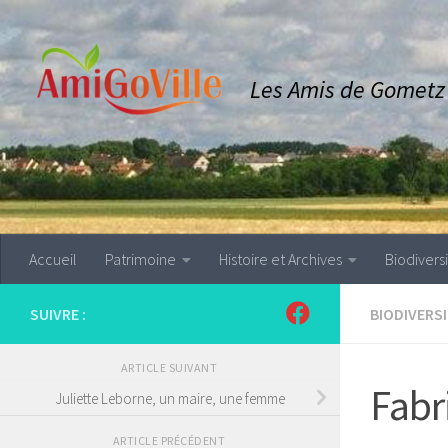
Skip to content
Les Amis de Gometz l
Accueil
Patrimoine
Histoire et Archives
Biodivers
SUIVRE :
BIODIVERS
ARTICLE SUIVANT
Fabri
Juliette Leborne, un maire, une femme
ARTICLE PRÉCÉDENT