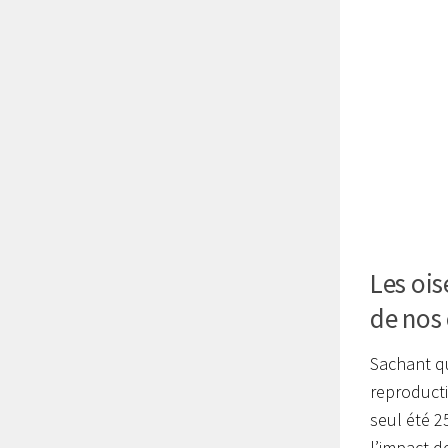
Les ois
de nos
Sachant q
reproducti
seul été 2
l’impact d