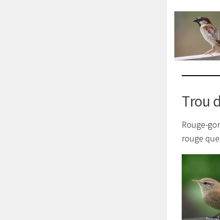
Trou d
Rouge-gorg
rouge qu
Trog