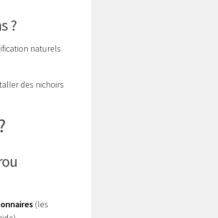
s ?
ification naturels
aller des nichoirs
?
rou
ionnaires
(les
aide)