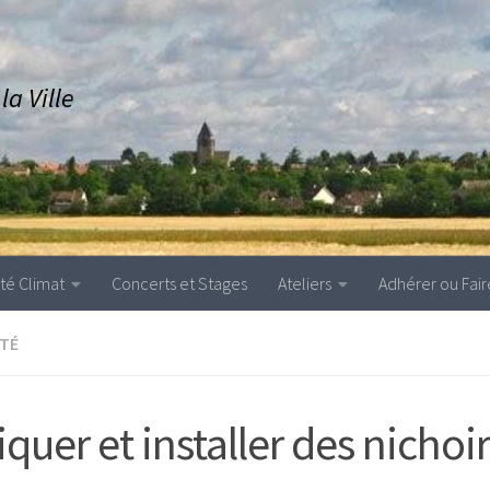
a Ville
ité Climat
Concerts et Stages
Ateliers
Adhérer ou Fair
ITÉ
quer et installer des nichoi