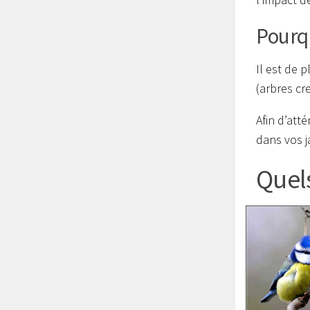
Pourqu
Il est de 
(arbres cre
Afin d’att
dans vos j
Quels