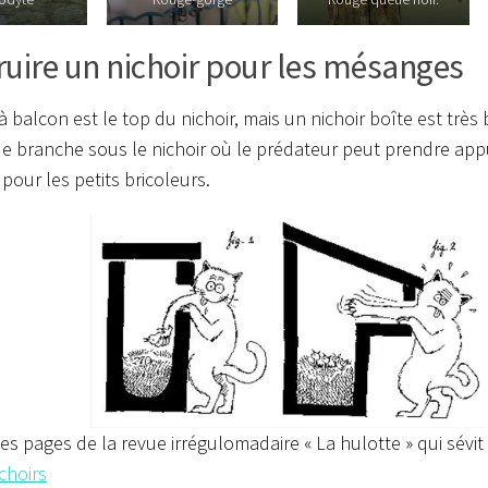
uire un nichoir pour les mésanges
à balcon est le top du nichoir, mais un nichoir boîte est très b
de branche sous le nichoir où le prédateur peut prendre appu
 pour les petits bricoleurs.
les pages de la revue irrégulomadaire « La hulotte » qui sévit
choirs