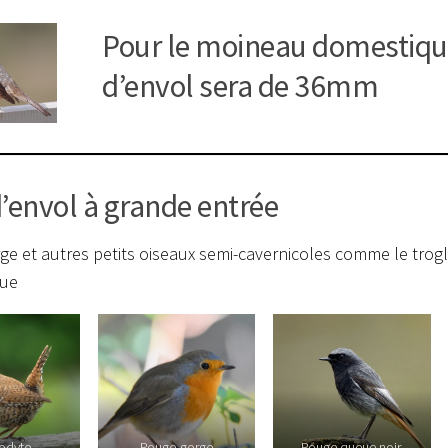
Pour le moineau domestique
d’envol sera de 36mm
’envol à grande entrée
e et autres petits oiseaux semi-cavernicoles comme le trog
eue
lodyte
Rouge-gorge
Rouge queue noir.