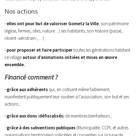
Nos actions
–
elles ont pour but de
valoriser Gometz la Ville
, son patrimoine
(église, fermes, sites, nature…) ses habitants, son histoire (passé,
récent -aérotrain-, …)
–
pour
proposer et faire participer
toutes les générations habitant
ce village
autour d’animations initiées et mises en œuvre
ensemble.
Financé comment ?
–
grâce aux adhérents
qui, en cotisant même faiblement,
manifestent publiquement leur soutien à l’association, son but et ses
actions ;
–
grâce aux dons
(
défiscalisés
) de membres bienfaiteurs ;
–
grâce à des subventions publiques
(Municipalité, CCPL et autres
organisations territoriales) sollicitées et consenties sur la base de