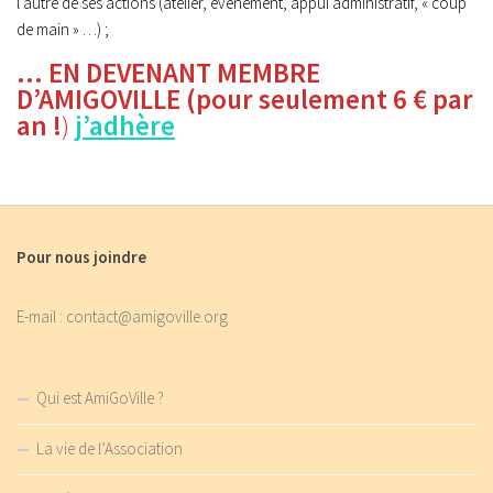
l’autre de ses actions (atelier, évènement, appui administratif, « coup
de main » …) ;
… EN DEVENANT MEMBRE
D’AMIGOVILLE (
pour seulement 6 € par
an
!
)
j’adhère
Pour nous joindre
E-mail : contact@amigoville.org
Qui est AmiGoVille ?
La vie de l’Association