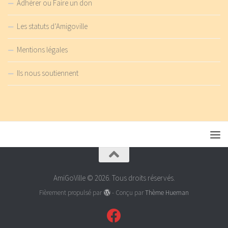
Adhérer ou Faire un don
Les statuts d’Amigoville
Mentions légales
Ils nous soutiennent
AmiGoVille © 2026. Tous droits réservés.
Fièrement propulsé par
- Conçu par
Thème Hueman