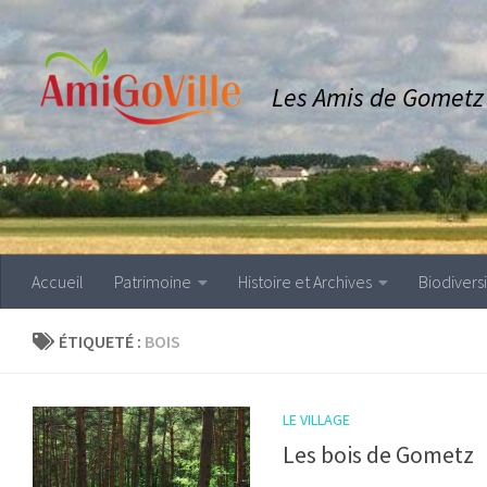
Skip to content
Les Amis de Gometz l
Accueil
Patrimoine
Histoire et Archives
Biodivers
ÉTIQUETÉ :
BOIS
LE VILLAGE
Les bois de Gometz