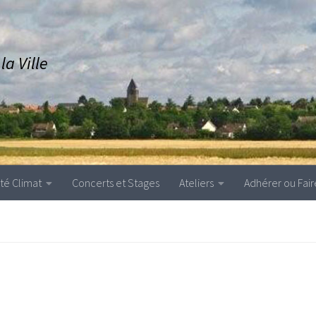
a Ville
ité Climat
Concerts et Stages
Ateliers
Adhérer ou Fair