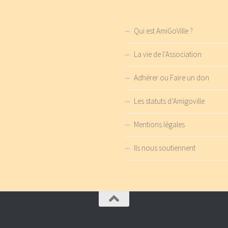
Qui est AmiGoVille ?
La vie de l’Association
Adhérer ou Faire un don
Les statuts d’Amigoville
Mentions légales
Ils nous soutiennent