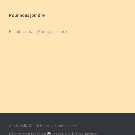
Pour nous joindre
E-mail : contact@amigoville.org
AmiGoVille © 2026. Tous droits réservés.
Fièrement propulsé par
- Conçu par
Thème Hueman