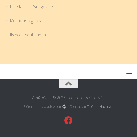
Les statuts d’Amigoville
Mentions légales
Ils nous soutiennent
AmiGoVille © 2026. Tous droits réservés.
Fièrement propulsé par
- Conçu par
Thème Hueman