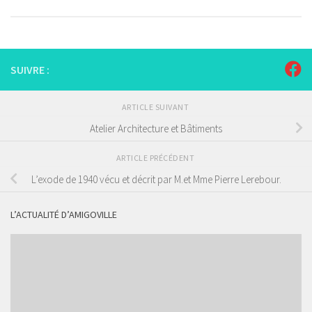
SUIVRE :
ARTICLE SUIVANT
Atelier Architecture et Bâtiments
ARTICLE PRÉCÉDENT
L’exode de 1940 vécu et décrit par M.et Mme Pierre Lerebour.
L’ACTUALITÉ D’AMIGOVILLE