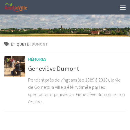
Skip to content
ÉTIQUETÉ :
DUMONT
MÉMOIRES
Geneviève Dumont
Pendant près de vingt ans (de 1989 à 2010), la vie
de Gometz la Ville a été rythmée par les
spectacles organisés par Geneviève Dumont et son
équipe.