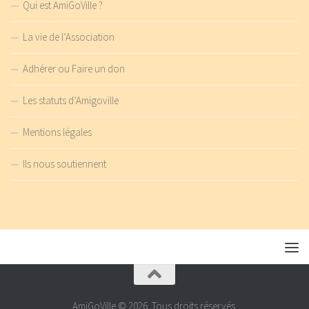
Qui est AmiGoVille ?
La vie de l’Association
Adhérer ou Faire un don
Les statuts d’Amigoville
Mentions légales
Ils nous soutiennent
AmiGoVille © 2026. Tous droits réservés.