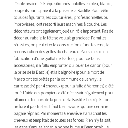
l’école avaient été réquisitionnés: habillés en bleu, blanc ,
rouge ils participaient à la prise de la Bastille. Pour vêtir
tous ces figurants, les couturières , professionnelles ou
improvisées, ont ressorti leurs machines à coudre. Les
décorateurs ont également joué un rôle important. Pas de
décor au rabais; la fête se voulait grandiose. Parmi les
réussites, on peut citer la construction d’une taverne, la
reconstitution des grilles du château de Versailles ou la
fabrication d’une guillotine. Parfois, pour certains
accessoires, il a fallu emprunter ou louer. Le canon (pour
la prise de la Bastille) et la baignoire (pour la mort de
Marat) ont été prêtés par la commune de Janvry; le
carrosse tiré par 4 chevaux (pour la fuite à Varennes) a été
loué. L’aide des pompiers a été nécessaire également pour
allumer le feu lors de la prise de la Bastille. Les répétitions
ne furent pas tristes. Il faut bien avouer qu’une certaine
pagaïe régnait. Par moments Geneviève s’arrachait les
cheveux et tempêtait de toutes ses forces. Rien n’y faisait,
les gens s’amusaient et la bonne humeur l’emportait. Le