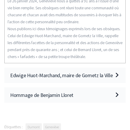
Le 26 janvier 2024, Geneviève nous a quittés à 91 ans à l’issue d’une
vie bien remplie. Ses obsèques ont réuni toute une communauté où
chacune et chacun avait des multitudes de souvenirs à évoquer liés à
l’action de cette personnalité peu ordinaire.
Nous publions ici deux témoignages exprimés lors de ses obsèques.
Celui de Edwige Huot-Marchand, maire de Gometz la Ville, rappelle
les différentes facettes de la personnalité et des actions de Geneviève
pendant près de quarante ans ; et celui de Bernard Lloret, un de ses
chers « farfadets » de sa petite troupe théâtrale.
Edwige Huot-Marchand, maire de Gometz la Ville
Hommage de Benjamin Lloret
Étiquettes :
Dumont
Geneviève