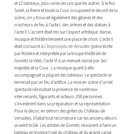
et 12 tableaux, plus variés les uns que les autres. Si le Roi
Soleil, la Reine et toute la Cour occupaient le devant de la
scène, on y trouvait également des gitanes et des
cracheurs de feu à l’acte I, des sirènes et des statues à
l’acte II. L’accent était mis sur l’aspect artistique: danse,
musique et théâtre tenaient une place de choix. L’acte V
était consacré à
L’Impromptu de Versailles (
pièce écrite
par Molière et interprétée par la troupe théâtrale de
Gometz la Ville), l’acte VI à un menuet dansé par Ses
majestés et la Cour . La musique quant à elle
accompagnait la plupart des tableaux. Le spectacle se
terminait par un feu d’artifice. La mise en scène d’un tel
spectacle nécessitait la présence de nombreux
intervenants, figurants et acteurs: 250 personnes
s’investirent dans sa préparation et sa représentation.
Pour le décor, en dehors des grilles du Château de
Versailles, il fallut tout reconstruire car les anciens décors
avaient brûlé. Les artistes de Gometz réussirent à faire un
tableau en trompe l’oeil du château et du grand canal