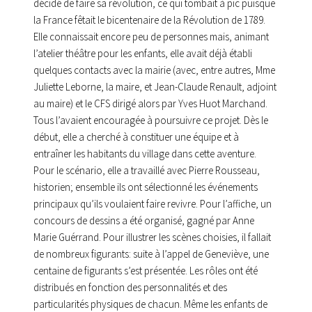
décidé de faire sa révolution, ce qui tombait à pic puisque
la France fêtait le bicentenaire de la Révolution de 1789.
Elle connaissait encore peu de personnes mais, animant
l’atelier théâtre pour les enfants, elle avait déjà établi
quelques contacts avec la mairie (avec, entre autres, Mme
Juliette Leborne, la maire, et Jean-Claude Renault, adjoint
au maire) et le CFS dirigé alors par Yves Huot Marchand.
Tous l’avaient encouragée à poursuivre ce projet. Dès le
début, elle a cherché à constituer une équipe et à
entraîner les habitants du village dans cette aventure.
Pour le scénario, elle a travaillé avec Pierre Rousseau,
historien; ensemble ils ont sélectionné les événements
principaux qu’ils voulaient faire revivre. Pour l’affiche, un
concours de dessins a été organisé, gagné par Anne
Marie Guérrand. Pour illustrer les scènes choisies, il fallait
de nombreux figurants: suite à l’appel de Geneviève, une
centaine de figurants s’est présentée. Les rôles ont été
distribués en fonction des personnalités et des
particularités physiques de chacun. Même les enfants de