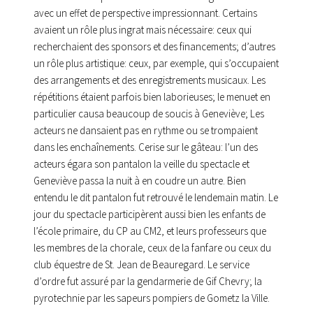
avec un effet de perspective impressionnant. Certains
avaient un rôle plus ingrat mais nécessaire: ceux qui
recherchaient des sponsors et des financements; d’autres
un rôle plus artistique: ceux, par exemple, qui s’occupaient
des arrangements et des enregistrements musicaux. Les
répétitions étaient parfois bien laborieuses; le menuet en
particulier causa beaucoup de soucis à Geneviève; Les
acteurs ne dansaient pas en rythme ou se trompaient
dans les enchaînements. Cerise sur le gâteau: l’un des
acteurs égara son pantalon la veille du spectacle et
Geneviève passa la nuit à en coudre un autre. Bien
entendu le dit pantalon fut retrouvé le lendemain matin. Le
jour du spectacle participèrent aussi bien les enfants de
l’école primaire, du CP au CM2, et leurs professeurs que
les membres de la chorale, ceux de la fanfare ou ceux du
club équestre de St. Jean de Beauregard. Le service
d’ordre fut assuré par la gendarmerie de Gif Chevry; la
pyrotechnie par les sapeurs pompiers de Gometz la Ville.