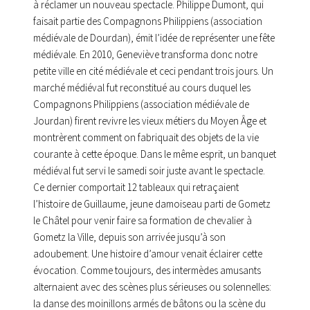
à réclamer un nouveau spectacle. Philippe Dumont, qui
faisait partie des Compagnons Philippiens (association
médiévale de Dourdan), émit l’idée de représenter une fête
médiévale. En 2010, Geneviève transforma donc notre
petite ville en cité médiévale et ceci pendant trois jours. Un
marché médiéval fut reconstitué au cours duquel les
Compagnons Philippiens (association médiévale de
Jourdan) firent revivre les vieux métiers du Moyen Âge et
montrèrent comment on fabriquait des objets de la vie
courante à cette époque. Dans le même esprit, un banquet
médiéval fut servi le samedi soir juste avant le spectacle.
Ce dernier comportait 12 tableaux qui retraçaient
l’histoire de Guillaume, jeune damoiseau parti de Gometz
le Châtel pour venir faire sa formation de chevalier à
Gometz la Ville, depuis son arrivée jusqu’à son
adoubement. Une histoire d’amour venait éclairer cette
évocation. Comme toujours, des intermèdes amusants
alternaient avec des scènes plus sérieuses ou solennelles:
la danse des moinillons armés de bâtons ou la scène du