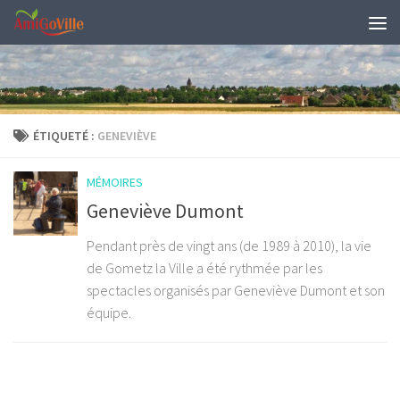
Skip to content
ÉTIQUETÉ :
GENEVIÈVE
MÉMOIRES
Geneviève Dumont
Pendant près de vingt ans (de 1989 à 2010), la vie
de Gometz la Ville a été rythmée par les
spectacles organisés par Geneviève Dumont et son
équipe.