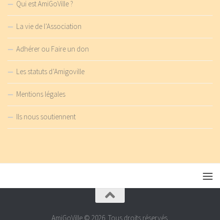
Qui est AmiGoVille ?
La vie de l’Association
Adhérer ou Faire un don
Les statuts d’Amigoville
Mentions légales
Ils nous soutiennent
AmiGoVille © 2026. Tous droits réservés.